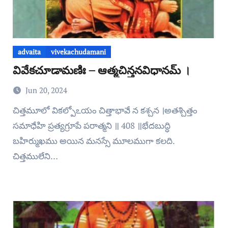
advaita
vivekachudamani
వివేకచూడామణిః – ఆత్మచిన్తనవిధానమ్ ।
Jun 20, 2024
చిత్తమూలో వికల్పోఽయం చిత్తాభావే న కశ్చన ।అతశ్చిత్తం
సమాధేహి ప్రత్యగ్రూపే పరాత్మని ॥ 408 ॥భేదబుద్ధి
బహిర్ముఖము అయిన మనస్సే మూలముగా కలది.
చిత్తములేని…