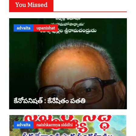
You Missed
advaita
upanishat
కేనోపనిషత్ : కేనేషితం పతతి
advaita
naishkarmya siddhi